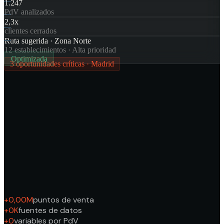
1.247
PdV analizados
2,3x
clientes cerrados
Ruta sugerida · Zona Norte
12 establecimientos · Alta prioridad
Optimizada
3 oportunidades críticas · Madrid
+
0,00M
puntos de venta
+
0K
fuentes de datos
+
0
variables por PdV